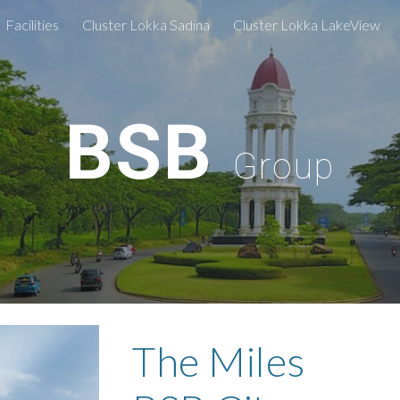
Facilities
Cluster Lokka Sadina
Cluster Lokka LakeView
ip to main content
Skip to navigat
BSB
Group
The Miles 